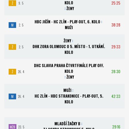
KOLO
25:25
Ž
9. 5
:
ŽENY
HBC JIČÍN - HC ZLÍN - PLAY-OUT, 6. KOLO
:
38:28
M
2. 5
MUŽI
ŽENY
:
DHK ZORA OLOMOUC O 5. MÍSTO - 1. UTKÁNÍ.
29:33
Ž
2. 5
KOLO
DHC SLAVIA PRAHA ČTVRTFINÁLE PLAY OFF.
KOLO
28:30
Ž
26. 4
:
ŽENY
MUŽI
:
HC ZLÍN - HBC STRAKONICE - PLAY-OUT, 5.
42:33
M
26. 4
KOLO
MLADŠÍ ŽAČKY B
:
29:16
MŽB
23. 5