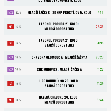
TJ JISKRA OTROKOVICE 5. KOLO
44:1
MLADŠÍ ŽAČKY B
:
SK HFP PROSTĚJOV 5. KOLO
MŽB
23. 5
TJ SOKOL PORUBA 21. KOLO
:
23:35
MD
16. 5
MLADŠÍ DOROSTENKY
TJ SOKOL PORUBA 21. KOLO
:
41:18
SD
16. 5
STARŠÍ DOROSTENKY
20:23
DHK ZORA OLOMOUC A
:
MLADŠÍ ŽAČKY A
MŽA
16. 5
11:22
SHK KUNOVICE
:
MLADŠÍ ŽAČKY A
MŽA
16. 5
1. SC BOHUMÍN 98 20. KOLO
:
21:39
SD
10. 5
STARŠÍ DOROSTENKY
HÁZENÁ CHEBSKO 20. KOLO
:
31:44
MD
10. 5
MLADŠÍ DOROSTENKY