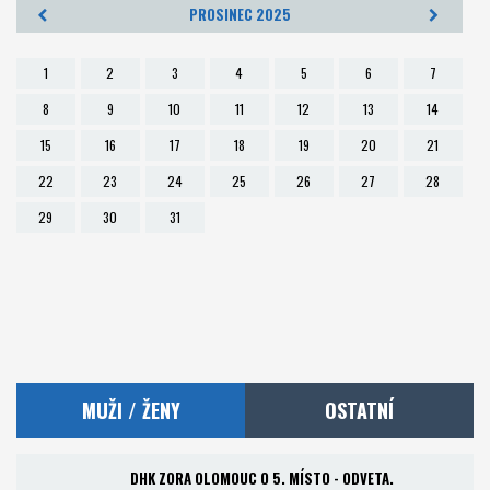
PROSINEC 2025
Foto
1
2
3
4
5
6
7
Partneři
8
9
10
11
12
13
14
15
16
17
18
19
20
21
Kontakt
22
23
24
25
26
27
28
Akademie a RKC
29
30
31
MUŽI / ŽENY
OSTATNÍ
DHK ZORA OLOMOUC O 5. MÍSTO - ODVETA.