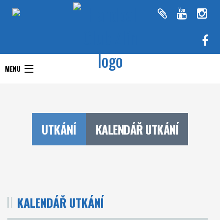
Handball Club Zlín
MENU
Handball Club Zlín
Interliga
Aktuality
RHC Handball Club
Doprastav liga ženy
UTKÁNÍ
KALENDÁŘ UTKÁNÍ
Zlín
Chance Extraliga
Týmy
Utkání
KALENDÁŘ UTKÁNÍ
O klubu