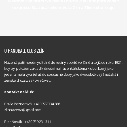
Mládežnická družstva dívek i hochů jsou podporována z
rozpočtu Statutárního města Zlín a Zlínského kraje.
O HANDBALL CLUB ZLÍN
Házená patří neodmyslitelně do rodiny sportů ve Zlíně a to již od roku 1921,
kdy byl položen základ k dnešnímu házenkářskému klubu, který jako
jeden z mála vydržel až do současné doby jako dvousložkový (mužská i
ženská družstva).
Pokračovat ...
Kontakt na klub:
Handball
Pavla Poznarová +420 777 734 886
Club Zlín
zlinhazena@gmail.com
Handball
Petr Novák +420 739 231 311
Club Zlín