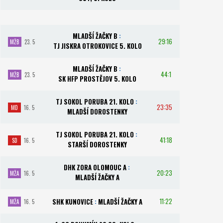
MLADŠÍ ŽAČKY B
:
29:16
MŽB
23. 5
TJ JISKRA OTROKOVICE 5. KOLO
MLADŠÍ ŽAČKY B
:
44:1
MŽB
23. 5
SK HFP PROSTĚJOV 5. KOLO
TJ SOKOL PORUBA 21. KOLO
:
23:35
MD
16. 5
MLADŠÍ DOROSTENKY
TJ SOKOL PORUBA 21. KOLO
:
41:18
SD
16. 5
STARŠÍ DOROSTENKY
DHK ZORA OLOMOUC A
:
20:23
MŽA
16. 5
MLADŠÍ ŽAČKY A
11:22
SHK KUNOVICE
:
MLADŠÍ ŽAČKY A
MŽA
16. 5