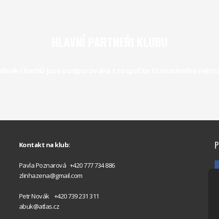
HLAVNÍ PARTNEŘI KLUBU
dívek i hochů jsou podporována z rozpočtu Statutárního města Z
P
Kontakt na klub:
Pavla Poznarová +420 777 734 886
zlinhazena@gmail.com
Petr Novák +420 739 231 311
abuk@atlas.cz