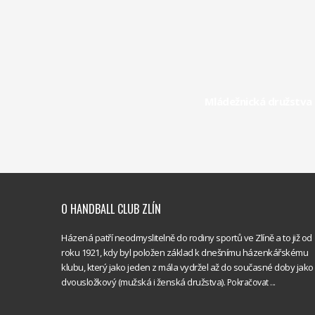
Mládežnická družstva 
O HANDBALL CLUB ZLÍN
Házená patří neodmyslitelně do rodiny sportů ve Zlíně a to již od
roku 1921, kdy byl položen základ k dnešnímu házenkářskému
klubu, který jako jeden z mála vydržel až do současné doby jako
dvousložkový (mužská i ženská družstva).
Pokračovat ...