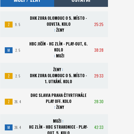
DHK ZORA OLOMOUC O 5. MÍSTO -
ODVETA. KOLO
25:25
Ž
9. 5
:
ŽENY
HBC JIČÍN - HC ZLÍN - PLAY-OUT, 6.
KOLO
38:28
M
2. 5
:
MUŽI
ŽENY
:
DHK ZORA OLOMOUC O 5. MÍSTO -
29:33
Ž
2. 5
1. UTKÁNÍ. KOLO
DHC SLAVIA PRAHA ČTVRTFINÁLE
PLAY OFF. KOLO
28:30
Ž
26. 4
:
ŽENY
MUŽI
:
HC ZLÍN - HBC STRAKONICE - PLAY-
42:33
M
26. 4
OUT, 5. KOLO