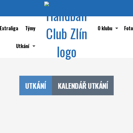
Extraliga
Týmy
O klubu
Foto
Utkání
Historie klubu HC
Přehled utkání
Významné osobnos
Kalendář utkání
Reprezentace Če
UTKÁNÍ
KALENDÁŘ UTKÁNÍ
Největší sportovn
Zlínské týmy