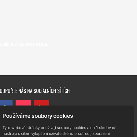
Handball
Club Zlín
lín a Zlínského kraje.
Handball
Club Zlín
Interliga
RHC
Handball
Club Zlín
ODPOŘTE NÁS NA SOCIÁLNÍCH SÍTÍCH
Používáme soubory cookies
Tyto webové stránky používají soubory cookies a další sledovací
nástroje s cílem vylepšení uživatelského prostředí, zobrazení