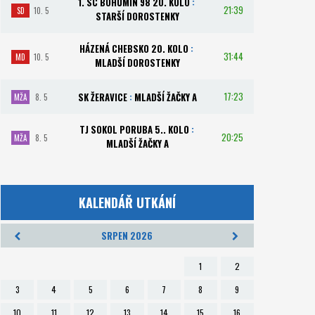
1. SC BOHUMÍN 98 20. KOLO
:
21:39
SD
10. 5
STARŠÍ DOROSTENKY
HÁZENÁ CHEBSKO 20. KOLO
:
31:44
MD
10. 5
MLADŠÍ DOROSTENKY
17:23
SK ŽERAVICE
:
MLADŠÍ ŽAČKY A
MŽA
8. 5
TJ SOKOL PORUBA 5.. KOLO
:
20:25
MŽA
8. 5
MLADŠÍ ŽAČKY A
KALENDÁŘ UTKÁNÍ
SRPEN 2026
1
2
3
4
5
6
7
8
9
10
11
12
13
14
15
16