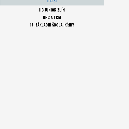
DALŠÍ
HC JUNIOR ZLÍN
RHC A TCM
17. ZÁKLADNÍ ŠKOLA, KŘIBY