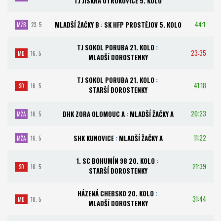
TJ JISKRA OTROKOVICE 5. KOLO
44:1
MLADŠÍ ŽAČKY B
:
SK HFP PROSTĚJOV 5. KOLO
MŽB
23. 5
TJ SOKOL PORUBA 21. KOLO
:
23:35
MD
16. 5
MLADŠÍ DOROSTENKY
TJ SOKOL PORUBA 21. KOLO
:
41:18
SD
16. 5
STARŠÍ DOROSTENKY
20:23
DHK ZORA OLOMOUC A
:
MLADŠÍ ŽAČKY A
MŽA
16. 5
11:22
SHK KUNOVICE
:
MLADŠÍ ŽAČKY A
MŽA
16. 5
1. SC BOHUMÍN 98 20. KOLO
:
21:39
SD
10. 5
STARŠÍ DOROSTENKY
HÁZENÁ CHEBSKO 20. KOLO
:
31:44
MD
10. 5
MLADŠÍ DOROSTENKY