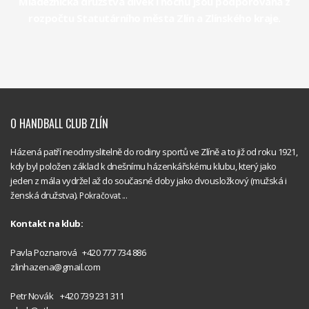
Mládežnická družstva dívek i hochů jsou podporována z
rozpočtu Statutárního města Zlín a Zlínského kraje.
O HANDBALL CLUB ZLÍN
Házená patří neodmyslitelně do rodiny sportů ve Zlíně a to již od roku 1921,
kdy byl položen základ k dnešnímu házenkářskému klubu, který jako
jeden z mála vydržel až do současné doby jako dvousložkový (mužská i
ženská družstva).
Pokračovat ...
Kontakt na klub:
Handball
Pavla Poznarová +420 777 734 886
Club Zlín
zlinhazena@gmail.com
Handball
Petr Novák +420 739 231 311
Club Zlín