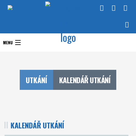
Handball Club Zlín
MENU
Handball Club Zlín
Interliga
Aktuality
RHC Handball Club
Doprastav liga ženy
UTKÁNÍ
KALENDÁŘ UTKÁNÍ
Zlín
Chance Extraliga
Týmy
Utkání
KALENDÁŘ UTKÁNÍ
O klubu