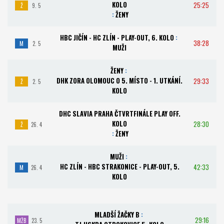
KOLO
25:25
Ž
9. 5
:
ŽENY
HBC JIČÍN - HC ZLÍN - PLAY-OUT, 6. KOLO
:
38:28
M
2. 5
MUŽI
ŽENY
:
DHK ZORA OLOMOUC O 5. MÍSTO - 1. UTKÁNÍ.
29:33
Ž
2. 5
KOLO
DHC SLAVIA PRAHA ČTVRTFINÁLE PLAY OFF.
KOLO
28:30
Ž
26. 4
:
ŽENY
MUŽI
:
HC ZLÍN - HBC STRAKONICE - PLAY-OUT, 5.
42:33
M
26. 4
KOLO
MLADŠÍ ŽAČKY B
:
29:16
MŽB
23. 5