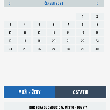
ČERVEN 2024
Foto
1
2
Partneři
3
4
5
6
7
8
9
10
11
12
13
14
15
16
Kontakt
17
18
19
20
21
22
23
Akademie a RKC
24
25
26
27
28
29
30
MUŽI / ŽENY
OSTATNÍ
DHK ZORA OLOMOUC O 5. MÍSTO - ODVETA.