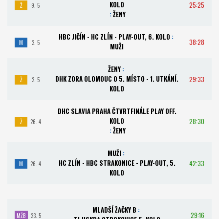
KOLO
25:25
Ž
9. 5
:
ŽENY
HBC JIČÍN - HC ZLÍN - PLAY-OUT, 6. KOLO
:
38:28
M
2. 5
MUŽI
ŽENY
:
DHK ZORA OLOMOUC O 5. MÍSTO - 1. UTKÁNÍ.
29:33
Ž
2. 5
KOLO
DHC SLAVIA PRAHA ČTVRTFINÁLE PLAY OFF.
KOLO
28:30
Ž
26. 4
:
ŽENY
MUŽI
:
HC ZLÍN - HBC STRAKONICE - PLAY-OUT, 5.
42:33
M
26. 4
KOLO
MLADŠÍ ŽAČKY B
:
29:16
MŽB
23. 5