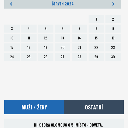
ČERVEN 2024
Foto
1
2
Partneři
3
4
5
6
7
8
9
10
11
12
13
14
15
16
Kontakt
17
18
19
20
21
22
23
Akademie a RKC
24
25
26
27
28
29
30
MUŽI / ŽENY
OSTATNÍ
DHK ZORA OLOMOUC O 5. MÍSTO - ODVETA.