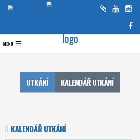
Handball Club Zlín
MENU
Handball Club Zlín
Interliga
Aktuality
RHC Handball Club
Doprastav liga ženy
UTKÁNÍ
KALENDÁŘ UTKÁNÍ
Zlín
Chance Extraliga
Týmy
Utkání
KALENDÁŘ UTKÁNÍ
O klubu