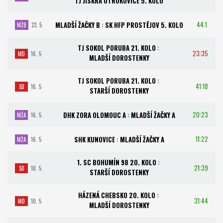
TJ JISKRA OTROKOVICE 5. KOLO
44:1
MLADŠÍ ŽAČKY B
:
SK HFP PROSTĚJOV 5. KOLO
MŽB
23. 5
TJ SOKOL PORUBA 21. KOLO
:
23:35
MD
16. 5
MLADŠÍ DOROSTENKY
TJ SOKOL PORUBA 21. KOLO
:
41:18
SD
16. 5
STARŠÍ DOROSTENKY
20:23
DHK ZORA OLOMOUC A
:
MLADŠÍ ŽAČKY A
MŽA
16. 5
11:22
SHK KUNOVICE
:
MLADŠÍ ŽAČKY A
MŽA
16. 5
1. SC BOHUMÍN 98 20. KOLO
:
21:39
SD
10. 5
STARŠÍ DOROSTENKY
HÁZENÁ CHEBSKO 20. KOLO
:
31:44
MD
10. 5
MLADŠÍ DOROSTENKY