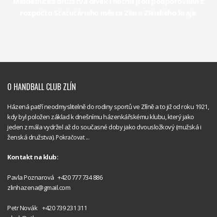
Mládežnická družstva dívek i hochů jsou podporována z
rozpočtu Statutárního města Zlín a Zlínského kraje.
O HANDBALL CLUB ZLÍN
Házená patří neodmyslitelně do rodiny sportů ve Zlíně a to již od roku 1921,
kdy byl položen základ k dnešnímu házenkářskému klubu, který jako
jeden z mála vydržel až do současné doby jako dvousložkový (mužská i
ženská družstva).
Pokračovat ...
Kontakt na klub:
Handball
Pavla Poznarová +420 777 734 886
Club Zlín
zlinhazena@gmail.com
Handball
Petr Novák +420 739 231 311
Club Zlín