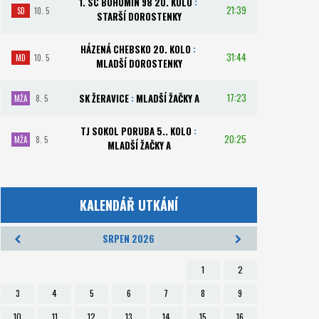
1. SC BOHUMÍN 98 20. KOLO
:
21:39
SD
10. 5
STARŠÍ DOROSTENKY
HÁZENÁ CHEBSKO 20. KOLO
:
31:44
MD
10. 5
MLADŠÍ DOROSTENKY
17:23
SK ŽERAVICE
:
MLADŠÍ ŽAČKY A
MŽA
8. 5
TJ SOKOL PORUBA 5.. KOLO
:
20:25
MŽA
8. 5
MLADŠÍ ŽAČKY A
KALENDÁŘ UTKÁNÍ
SRPEN 2026
1
2
3
4
5
6
7
8
9
10
11
12
13
14
15
16