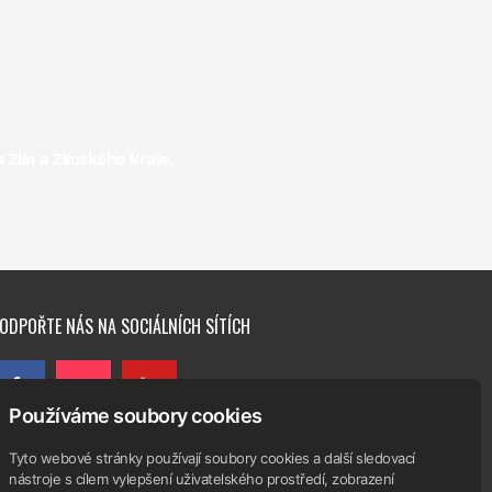
Handball
Club Zlín
lín a Zlínského kraje.
Handball
Club Zlín
Interliga
RHC
Handball
Club Zlín
ODPOŘTE NÁS NA SOCIÁLNÍCH SÍTÍCH
Používáme soubory cookies
Tyto webové stránky používají soubory cookies a další sledovací
nástroje s cílem vylepšení uživatelského prostředí, zobrazení