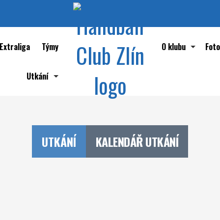
Extraliga
Týmy
O klubu
Foto
Utkání
Historie klubu HC
Přehled utkání
Významné osobnos
Kalendář utkání
Reprezentace Če
UTKÁNÍ
KALENDÁŘ UTKÁNÍ
Největší sportovn
Zlínské týmy