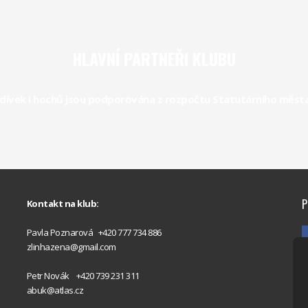
HLAVNÍ PARTNEŘI KLUBU
dívek i hochů jsou podporována z rozpočtu Statutárního města Z
P
Kontakt na klub:
Pavla Poznarová +420 777 734 886
zlinhazena@gmail.com
Petr Novák +420 739 231 311
abuk@atlas.cz