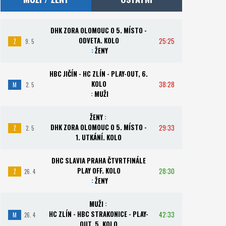
DHK ZORA OLOMOUC O 5. MÍSTO -
ODVETA. KOLO
25:25
Ž
9. 5
:
ŽENY
HBC JIČÍN - HC ZLÍN - PLAY-OUT, 6.
KOLO
38:28
M
2. 5
:
MUŽI
ŽENY
:
DHK ZORA OLOMOUC O 5. MÍSTO -
29:33
Ž
2. 5
1. UTKÁNÍ. KOLO
DHC SLAVIA PRAHA ČTVRTFINÁLE
PLAY OFF. KOLO
28:30
Ž
26. 4
:
ŽENY
MUŽI
:
HC ZLÍN - HBC STRAKONICE - PLAY-
42:33
M
26. 4
OUT, 5. KOLO