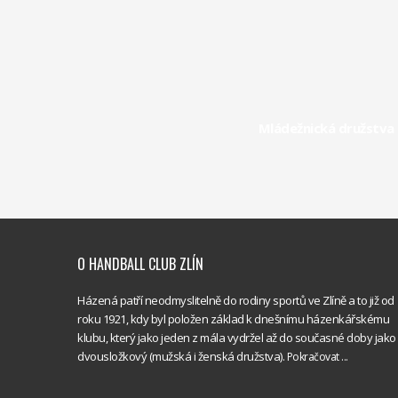
Mládežnická družstva 
O HANDBALL CLUB ZLÍN
Házená patří neodmyslitelně do rodiny sportů ve Zlíně a to již od
roku 1921, kdy byl položen základ k dnešnímu házenkářskému
klubu, který jako jeden z mála vydržel až do současné doby jako
dvousložkový (mužská i ženská družstva).
Pokračovat ...