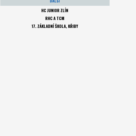
DALŠÍ
HC JUNIOR ZLÍN
RHC A TCM
17. ZÁKLADNÍ ŠKOLA, KŘIBY