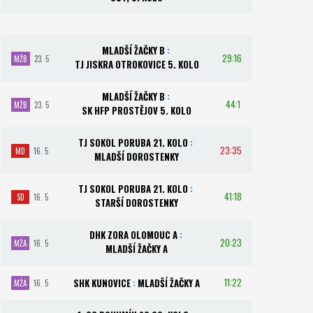
MLADŠÍ ŽAČKY B
:
29:16
MŽB
23. 5
TJ JISKRA OTROKOVICE 5. KOLO
MLADŠÍ ŽAČKY B
:
44:1
MŽB
23. 5
SK HFP PROSTĚJOV 5. KOLO
TJ SOKOL PORUBA 21. KOLO
:
23:35
MD
16. 5
MLADŠÍ DOROSTENKY
TJ SOKOL PORUBA 21. KOLO
:
41:18
SD
16. 5
STARŠÍ DOROSTENKY
DHK ZORA OLOMOUC A
:
20:23
MŽA
16. 5
MLADŠÍ ŽAČKY A
11:22
SHK KUNOVICE
:
MLADŠÍ ŽAČKY A
MŽA
16. 5