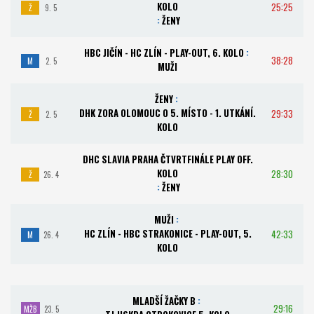
KOLO
25:25
Ž
9. 5
:
ŽENY
HBC JIČÍN - HC ZLÍN - PLAY-OUT, 6. KOLO
:
38:28
M
2. 5
MUŽI
ŽENY
:
DHK ZORA OLOMOUC O 5. MÍSTO - 1. UTKÁNÍ.
29:33
Ž
2. 5
KOLO
DHC SLAVIA PRAHA ČTVRTFINÁLE PLAY OFF.
KOLO
28:30
Ž
26. 4
:
ŽENY
MUŽI
:
HC ZLÍN - HBC STRAKONICE - PLAY-OUT, 5.
42:33
M
26. 4
KOLO
MLADŠÍ ŽAČKY B
:
29:16
MŽB
23. 5