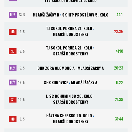
TJ JISKRA OTROKOVICE 5. KOLO
44:1
MLADŠÍ ŽAČKY B
:
SK HFP PROSTĚJOV 5. KOLO
MŽB
23. 5
TJ SOKOL PORUBA 21. KOLO
:
23:35
MD
16. 5
MLADŠÍ DOROSTENKY
TJ SOKOL PORUBA 21. KOLO
:
41:18
SD
16. 5
STARŠÍ DOROSTENKY
20:23
DHK ZORA OLOMOUC A
:
MLADŠÍ ŽAČKY A
MŽA
16. 5
11:22
SHK KUNOVICE
:
MLADŠÍ ŽAČKY A
MŽA
16. 5
1. SC BOHUMÍN 98 20. KOLO
:
21:39
SD
10. 5
STARŠÍ DOROSTENKY
HÁZENÁ CHEBSKO 20. KOLO
:
31:44
MD
10. 5
MLADŠÍ DOROSTENKY