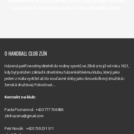
Mládežnická družstva dívek i hochů jsou podporována z
rozpočtu Statutárního města Zlín a Zlínského kraje.
O HANDBALL CLUB ZLÍN
Házená patří neodmyslitelně do rodiny sportů ve Zlíně a to již od roku 1921,
kdy byl položen základ k dnešnímu házenkářskému klubu, který jako
jeden z mála vydržel až do současné doby jako dvousložkový (mužská i
ženská družstva).
Pokračovat ...
Kontakt na klub:
Handball
Pavla Poznarová +420 777 734 886
Club Zlín
zlinhazena@gmail.com
Handball
Petr Novák +420 739 231 311
Club Zlín