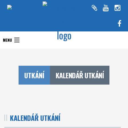
Handball Club Zlín
MENU
Handball Club Zlín
Interliga
Aktuality
RHC Handball Club
Doprastav liga ženy
UTKÁNÍ
KALENDÁŘ UTKÁNÍ
Zlín
Chance Extraliga
Týmy
Utkání
KALENDÁŘ UTKÁNÍ
O klubu