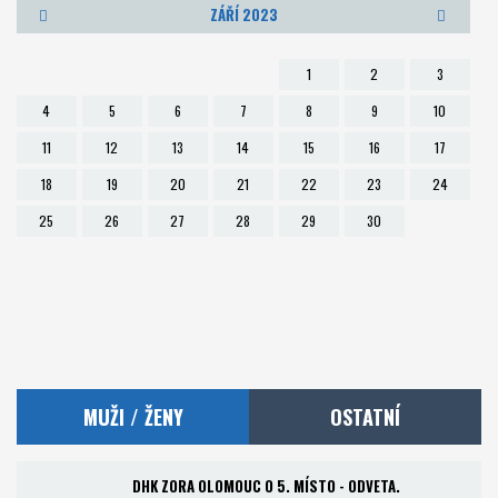
ZÁŘÍ 2023
Foto
1
2
3
Partneři
4
5
6
7
8
9
10
11
12
13
14
15
16
17
Kontakt
18
19
20
21
22
23
24
Akademie a RKC
25
26
27
28
29
30
MUŽI / ŽENY
OSTATNÍ
DHK ZORA OLOMOUC O 5. MÍSTO - ODVETA.