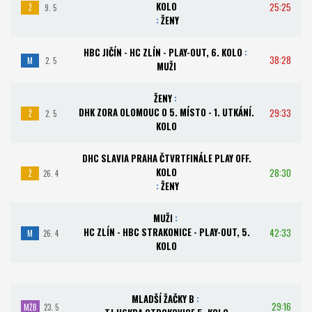
KOLO
25:25
Ž
9. 5
:
ŽENY
HBC JIČÍN - HC ZLÍN - PLAY-OUT, 6. KOLO
:
38:28
M
2. 5
MUŽI
ŽENY
:
DHK ZORA OLOMOUC O 5. MÍSTO - 1. UTKÁNÍ.
29:33
Ž
2. 5
KOLO
DHC SLAVIA PRAHA ČTVRTFINÁLE PLAY OFF.
KOLO
28:30
Ž
26. 4
:
ŽENY
MUŽI
:
HC ZLÍN - HBC STRAKONICE - PLAY-OUT, 5.
42:33
M
26. 4
KOLO
MLADŠÍ ŽAČKY B
:
29:16
MŽB
23. 5