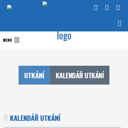
Handball Club Zlín
MENU
Handball Club Zlín
Interliga
Aktuality
RHC Handball Club
Doprastav liga ženy
UTKÁNÍ
KALENDÁŘ UTKÁNÍ
Zlín
Chance Extraliga
Týmy
Utkání
KALENDÁŘ UTKÁNÍ
O klubu