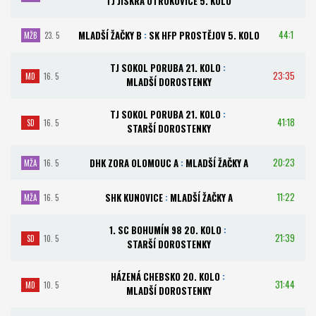
TJ JISKRA OTROKOVICE 5. KOLO
44:1
MLADŠÍ ŽAČKY B
:
SK HFP PROSTĚJOV 5. KOLO
MŽB
23. 5
TJ SOKOL PORUBA 21. KOLO
:
23:35
MD
16. 5
MLADŠÍ DOROSTENKY
TJ SOKOL PORUBA 21. KOLO
:
41:18
SD
16. 5
STARŠÍ DOROSTENKY
20:23
DHK ZORA OLOMOUC A
:
MLADŠÍ ŽAČKY A
MŽA
16. 5
11:22
SHK KUNOVICE
:
MLADŠÍ ŽAČKY A
MŽA
16. 5
1. SC BOHUMÍN 98 20. KOLO
:
21:39
SD
10. 5
STARŠÍ DOROSTENKY
HÁZENÁ CHEBSKO 20. KOLO
:
31:44
MD
10. 5
MLADŠÍ DOROSTENKY