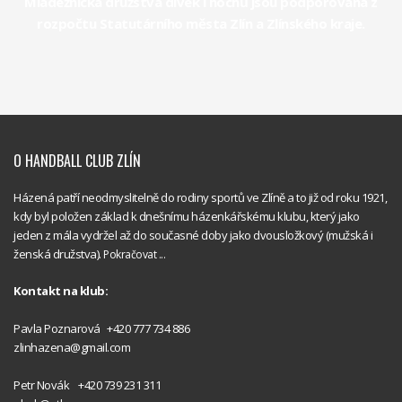
Mládežnická družstva dívek i hochů jsou podporována z
rozpočtu Statutárního města Zlín a Zlínského kraje.
O HANDBALL CLUB ZLÍN
Házená patří neodmyslitelně do rodiny sportů ve Zlíně a to již od roku 1921,
kdy byl položen základ k dnešnímu házenkářskému klubu, který jako
jeden z mála vydržel až do současné doby jako dvousložkový (mužská i
ženská družstva).
Pokračovat ...
Kontakt na klub:
Handball
Pavla Poznarová +420 777 734 886
Club Zlín
zlinhazena@gmail.com
Handball
Petr Novák +420 739 231 311
Club Zlín