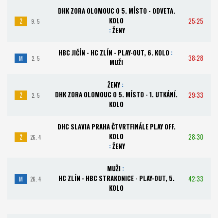
DHK ZORA OLOMOUC O 5. MÍSTO - ODVETA.
KOLO
25:25
Ž
9. 5
:
ŽENY
HBC JIČÍN - HC ZLÍN - PLAY-OUT, 6. KOLO
:
38:28
M
2. 5
MUŽI
ŽENY
:
DHK ZORA OLOMOUC O 5. MÍSTO - 1. UTKÁNÍ.
29:33
Ž
2. 5
KOLO
DHC SLAVIA PRAHA ČTVRTFINÁLE PLAY OFF.
KOLO
28:30
Ž
26. 4
:
ŽENY
MUŽI
:
HC ZLÍN - HBC STRAKONICE - PLAY-OUT, 5.
42:33
M
26. 4
KOLO