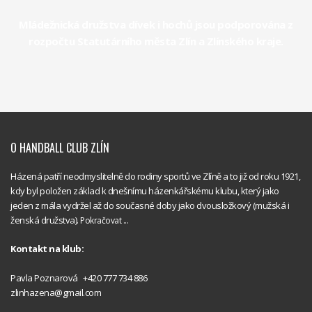
Mládežnická družstva dívek i hochů jsou podporována z
rozpočtu Statutárního města Zlín a Zlínského kraje.
O HANDBALL CLUB ZLÍN
Házená patří neodmyslitelně do rodiny sportů ve Zlíně a to již od roku 1921,
kdy byl položen základ k dnešnímu házenkářskému klubu, který jako
jeden z mála vydržel až do současné doby jako dvousložkový (mužská i
ženská družstva).
Pokračovat ...
Kontakt na klub:
Handball
Pavla Poznarová +420 777 734 886
Club Zlín
zlinhazena@gmail.com
Handball