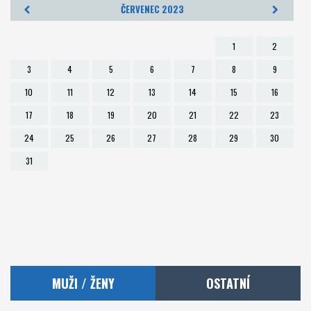
ČERVENEC 2023
Foto
1
2
Partneři
3
4
5
6
7
8
9
10
11
12
13
14
15
16
Kontakt
17
18
19
20
21
22
23
Akademie a RKC
24
25
26
27
28
29
30
31
MUŽI / ŽENY
OSTATNÍ