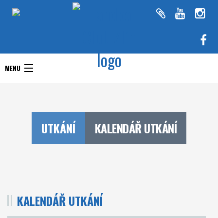
Handball Club Zlín
MENU
Handball Club Zlín
Interliga
Aktuality
RHC Handball Club
Doprastav liga ženy
UTKÁNÍ
KALENDÁŘ UTKÁNÍ
Zlín
Chance Extraliga
Týmy
Utkání
KALENDÁŘ UTKÁNÍ
O klubu