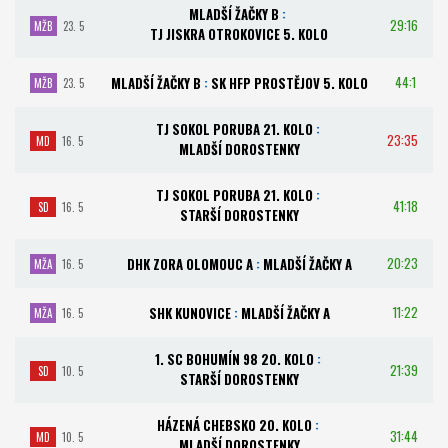
MLADŠÍ ŽAČKY B
:
29:16
MŽB
23. 5
TJ JISKRA OTROKOVICE 5. KOLO
44:1
MLADŠÍ ŽAČKY B
:
SK HFP PROSTĚJOV 5. KOLO
MŽB
23. 5
TJ SOKOL PORUBA 21. KOLO
:
23:35
MD
16. 5
MLADŠÍ DOROSTENKY
TJ SOKOL PORUBA 21. KOLO
:
41:18
SD
16. 5
STARŠÍ DOROSTENKY
20:23
DHK ZORA OLOMOUC A
:
MLADŠÍ ŽAČKY A
MŽA
16. 5
11:22
SHK KUNOVICE
:
MLADŠÍ ŽAČKY A
MŽA
16. 5
1. SC BOHUMÍN 98 20. KOLO
:
21:39
SD
10. 5
STARŠÍ DOROSTENKY
HÁZENÁ CHEBSKO 20. KOLO
:
31:44
MD
10. 5
MLADŠÍ DOROSTENKY