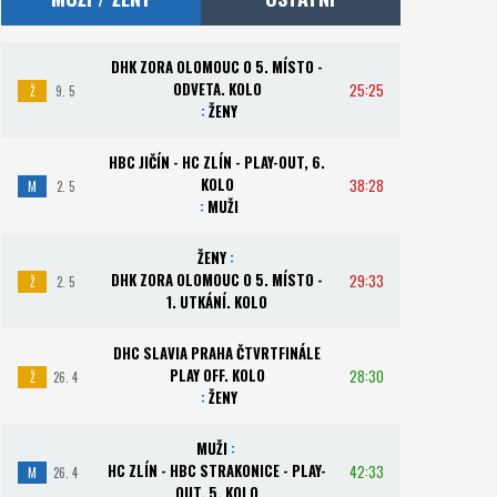
DHK ZORA OLOMOUC O 5. MÍSTO -
ODVETA. KOLO
25:25
Ž
9. 5
:
ŽENY
HBC JIČÍN - HC ZLÍN - PLAY-OUT, 6.
KOLO
38:28
M
2. 5
:
MUŽI
ŽENY
:
DHK ZORA OLOMOUC O 5. MÍSTO -
29:33
Ž
2. 5
1. UTKÁNÍ. KOLO
DHC SLAVIA PRAHA ČTVRTFINÁLE
PLAY OFF. KOLO
28:30
Ž
26. 4
:
ŽENY
MUŽI
:
HC ZLÍN - HBC STRAKONICE - PLAY-
42:33
M
26. 4
OUT, 5. KOLO