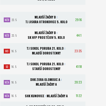
MLADŠÍ ŽAČKY B
:
29:16
MŽB
23. 5
TJ JISKRA OTROKOVICE 5. KOLO
MLADŠÍ ŽAČKY B
:
44:1
MŽB
23. 5
SK HFP PROSTĚJOV 5. KOLO
TJ SOKOL PORUBA 21. KOLO
:
23:35
MD
16. 5
MLADŠÍ DOROSTENKY
TJ SOKOL PORUBA 21. KOLO
:
41:18
SD
16. 5
STARŠÍ DOROSTENKY
DHK ZORA OLOMOUC A
:
20:23
MŽA
16. 5
MLADŠÍ ŽAČKY A
11:22
SHK KUNOVICE
:
MLADŠÍ ŽAČKY A
MŽA
16. 5