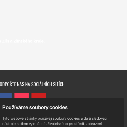
Handball
Club Zlín
lín a Zlínského kraje.
Handball
Club Zlín
Interliga
RHC
Handball
Club Zlín
ODPOŘTE NÁS NA SOCIÁLNÍCH SÍTÍCH
Používáme soubory cookies
Tyto webové stránky používají soubory cookies a další sledovací
nástroje s cílem vylepšení uživatelského prostředí, zobrazení