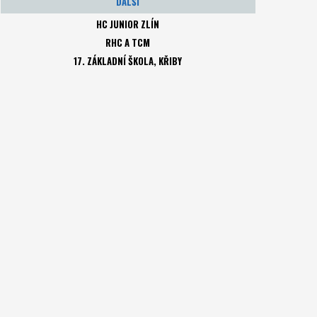
DALŠÍ
HC JUNIOR ZLÍN
RHC A TCM
17. ZÁKLADNÍ ŠKOLA, KŘIBY