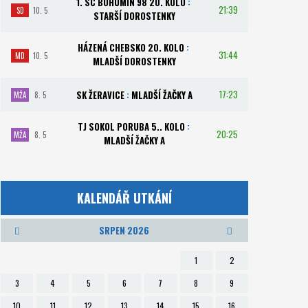
1. SC BOHUMÍN 98 20. KOLO
:
21:39
SD
10. 5
STARŠÍ DOROSTENKY
HÁZENÁ CHEBSKO 20. KOLO
:
31:44
MD
10. 5
MLADŠÍ DOROSTENKY
17:23
SK ŽERAVICE
:
MLADŠÍ ŽAČKY A
MŽA
8. 5
TJ SOKOL PORUBA 5.. KOLO
:
20:25
MŽA
8. 5
MLADŠÍ ŽAČKY A
KALENDÁŘ UTKÁNÍ
SRPEN 2026
1
2
3
4
5
6
7
8
9
10
11
12
13
14
15
16