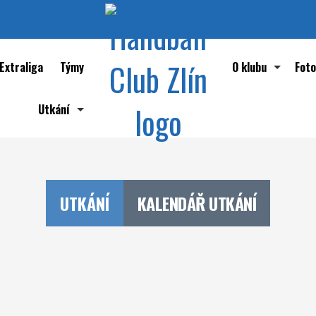
Extraliga
Týmy
O klubu
Foto
Utkání
Historie klubu HC
Přehled utkání
Významné osobnos
Kalendář utkání
Reprezentace Če
UTKÁNÍ
KALENDÁŘ UTKÁNÍ
Největší sportovn
Zlínské týmy