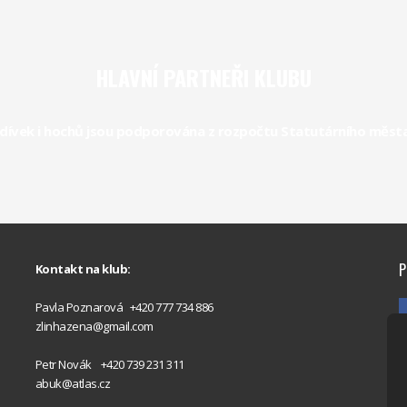
HLAVNÍ PARTNEŘI KLUBU
dívek i hochů jsou podporována z rozpočtu Statutárního města Z
P
Kontakt na klub:
Pavla Poznarová +420 777 734 886
zlinhazena@gmail.com
Petr Novák +420 739 231 311
abuk@atlas.cz