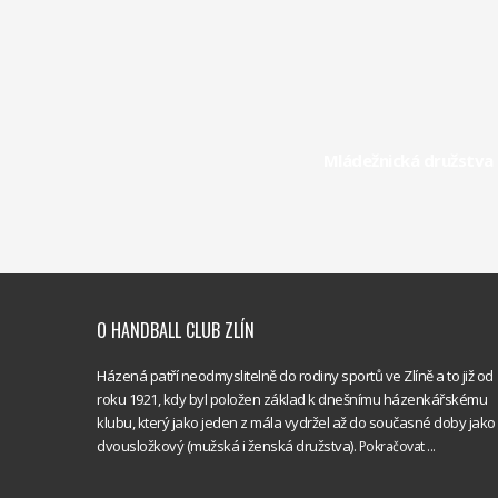
Mládežnická družstva 
O HANDBALL CLUB ZLÍN
Házená patří neodmyslitelně do rodiny sportů ve Zlíně a to již od
roku 1921, kdy byl položen základ k dnešnímu házenkářskému
klubu, který jako jeden z mála vydržel až do současné doby jako
dvousložkový (mužská i ženská družstva).
Pokračovat ...