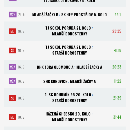
TJ JISKRA OTROKOVICE 5. KOLO
44:1
MLADŠÍ ŽAČKY B
:
SK HFP PROSTĚJOV 5. KOLO
MŽB
23. 5
TJ SOKOL PORUBA 21. KOLO
:
23:35
MD
16. 5
MLADŠÍ DOROSTENKY
TJ SOKOL PORUBA 21. KOLO
:
41:18
SD
16. 5
STARŠÍ DOROSTENKY
20:23
DHK ZORA OLOMOUC A
:
MLADŠÍ ŽAČKY A
MŽA
16. 5
11:22
SHK KUNOVICE
:
MLADŠÍ ŽAČKY A
MŽA
16. 5
1. SC BOHUMÍN 98 20. KOLO
:
21:39
SD
10. 5
STARŠÍ DOROSTENKY
HÁZENÁ CHEBSKO 20. KOLO
:
31:44
MD
10. 5
MLADŠÍ DOROSTENKY