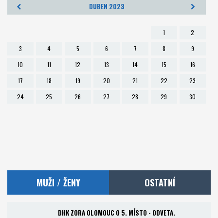
DUBEN 2023
Foto
1
2
Partneři
3
4
5
6
7
8
9
10
11
12
13
14
15
16
Kontakt
17
18
19
20
21
22
23
Akademie a RKC
24
25
26
27
28
29
30
MUŽI / ŽENY
OSTATNÍ
DHK ZORA OLOMOUC O 5. MÍSTO - ODVETA.