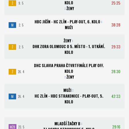
KOLO
25:25
Ž
9. 5
:
ŽENY
HBC JIČÍN - HC ZLÍN - PLAY-OUT, 6. KOLO
:
38:28
M
2. 5
MUŽI
ŽENY
:
DHK ZORA OLOMOUC O 5. MÍSTO - 1. UTKÁNÍ.
29:33
Ž
2. 5
KOLO
DHC SLAVIA PRAHA ČTVRTFINÁLE PLAY OFF.
KOLO
28:30
Ž
26. 4
:
ŽENY
MUŽI
:
HC ZLÍN - HBC STRAKONICE - PLAY-OUT, 5.
42:33
M
26. 4
KOLO
MLADŠÍ ŽAČKY B
:
29:16
MŽB
23. 5