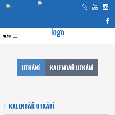
Handball Club Zlín
MENU
Handball Club Zlín
Interliga
Aktuality
RHC Handball Club
Doprastav liga ženy
UTKÁNÍ
KALENDÁŘ UTKÁNÍ
Zlín
Chance Extraliga
Týmy
Utkání
KALENDÁŘ UTKÁNÍ
O klubu