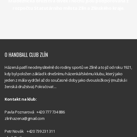
Mládežnická družstva dívek i hochů jsou podporována z
rozpočtu Statutárního města Zlín a Zlínského kraje.
O HANDBALL CLUB ZLÍN
Házená patří neodmyslitelně do rodiny sportů ve Zlíně a to již od roku 1921,
kdy byl položen základ k dnešnímu házenkářskému klubu, který jako
jeden z mála vydržel až do současné doby jako dvousložkový (mužská i
ženská družstva).
Pokračovat ...
Kontakt na klub:
Handball
Pavla Poznarová +420 777 734 886
Club Zlín
zlinhazena@gmail.com
Handball
Petr Novák +420 739 231 311
Club Zlín