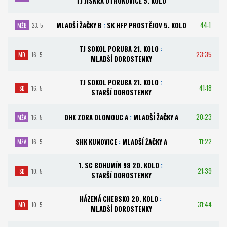
TJ JISKRA OTROKOVICE 5. KOLO
44:1
MLADŠÍ ŽAČKY B
:
SK HFP PROSTĚJOV 5. KOLO
MŽB
23. 5
TJ SOKOL PORUBA 21. KOLO
:
23:35
MD
16. 5
MLADŠÍ DOROSTENKY
TJ SOKOL PORUBA 21. KOLO
:
41:18
SD
16. 5
STARŠÍ DOROSTENKY
20:23
DHK ZORA OLOMOUC A
:
MLADŠÍ ŽAČKY A
MŽA
16. 5
11:22
SHK KUNOVICE
:
MLADŠÍ ŽAČKY A
MŽA
16. 5
1. SC BOHUMÍN 98 20. KOLO
:
21:39
SD
10. 5
STARŠÍ DOROSTENKY
HÁZENÁ CHEBSKO 20. KOLO
:
31:44
MD
10. 5
MLADŠÍ DOROSTENKY