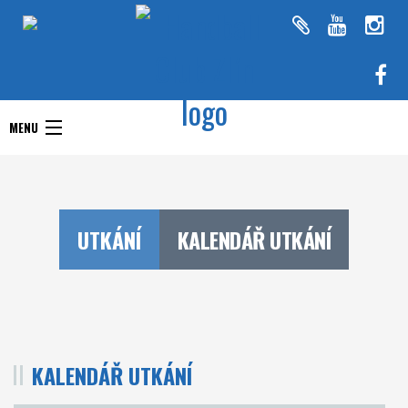
Handball Club Zlín
MENU
Handball Club Zlín
Interliga
Aktuality
RHC Handball Club
Doprastav liga ženy
UTKÁNÍ
KALENDÁŘ UTKÁNÍ
Zlín
Chance Extraliga
Týmy
Utkání
KALENDÁŘ UTKÁNÍ
O klubu