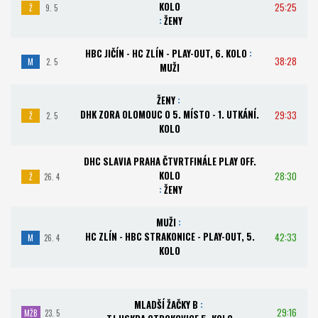
KOLO
25:25
Ž
9. 5
:
ŽENY
HBC JIČÍN - HC ZLÍN - PLAY-OUT, 6. KOLO
:
38:28
M
2. 5
MUŽI
ŽENY
:
DHK ZORA OLOMOUC O 5. MÍSTO - 1. UTKÁNÍ.
29:33
Ž
2. 5
KOLO
DHC SLAVIA PRAHA ČTVRTFINÁLE PLAY OFF.
KOLO
28:30
Ž
26. 4
:
ŽENY
MUŽI
:
HC ZLÍN - HBC STRAKONICE - PLAY-OUT, 5.
42:33
M
26. 4
KOLO
MLADŠÍ ŽAČKY B
:
29:16
MŽB
23. 5