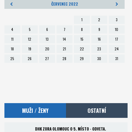
ČERVENEC 2022
Foto
1
2
3
Partneři
4
5
6
7
8
9
10
11
12
13
14
15
16
17
Kontakt
18
19
20
21
22
23
24
Akademie a RKC
25
26
27
28
29
30
31
MUŽI / ŽENY
OSTATNÍ
DHK ZORA OLOMOUC O 5. MÍSTO - ODVETA.