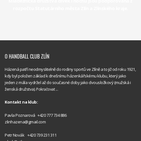
Mládežnická družstva dívek i hochů jsou podporována z
rozpočtu Statutárního města Zlín a Zlínského kraje.
O HANDBALL CLUB ZLÍN
Házená patří neodmyslitelně do rodiny sportů ve Zlíně a to již od roku 1921,
kdy byl položen základ k dnešnímu házenkářskému klubu, který jako
jeden z mála vydržel až do současné doby jako dvousložkový (mužská i
ženská družstva).
Pokračovat ...
Kontakt na klub:
Handball
Pavla Poznarová +420 777 734 886
Club Zlín
zlinhazena@gmail.com
Handball
Petr Novák +420 739 231 311
Club Zlín