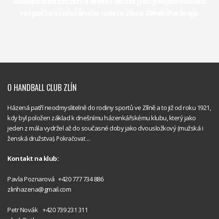
Mládežnická družstva dívek i hochů jsou podporována z
rozpočtu Statutárního města Zlín a Zlínského kraje.
O HANDBALL CLUB ZLÍN
Házená patří neodmyslitelně do rodiny sportů ve Zlíně a to již od roku 1921,
kdy byl položen základ k dnešnímu házenkářskému klubu, který jako
jeden z mála vydržel až do současné doby jako dvousložkový (mužská i
ženská družstva).
Pokračovat ...
Kontakt na klub:
Handball
Pavla Poznarová +420 777 734 886
Club Zlín
zlinhazena@gmail.com
Handball
Petr Novák +420 739 231 311
Club Zlín