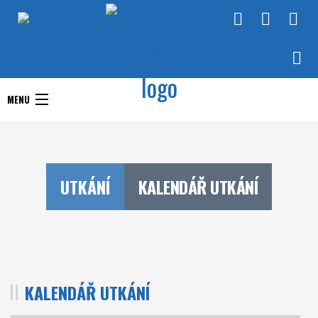
Handball Club Zlín
MENU
Handball Club Zlín
Interliga
Aktuality
RHC Handball Club
Doprastav liga ženy
UTKÁNÍ
KALENDÁŘ UTKÁNÍ
Zlín
Chance Extraliga
Týmy
Utkání
KALENDÁŘ UTKÁNÍ
O klubu