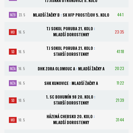
TJ JISKRA OTROKOVICE 5. KOLO
44:1
MLADŠÍ ŽAČKY B
:
SK HFP PROSTĚJOV 5. KOLO
MŽB
23. 5
TJ SOKOL PORUBA 21. KOLO
:
23:35
MD
16. 5
MLADŠÍ DOROSTENKY
TJ SOKOL PORUBA 21. KOLO
:
41:18
SD
16. 5
STARŠÍ DOROSTENKY
20:23
DHK ZORA OLOMOUC A
:
MLADŠÍ ŽAČKY A
MŽA
16. 5
11:22
SHK KUNOVICE
:
MLADŠÍ ŽAČKY A
MŽA
16. 5
1. SC BOHUMÍN 98 20. KOLO
:
21:39
SD
10. 5
STARŠÍ DOROSTENKY
HÁZENÁ CHEBSKO 20. KOLO
:
31:44
MD
10. 5
MLADŠÍ DOROSTENKY