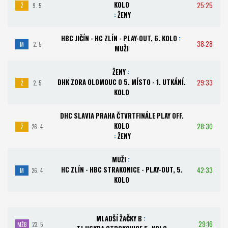
KOLO
25:25
Ž
9. 5
:
ŽENY
HBC JIČÍN - HC ZLÍN - PLAY-OUT, 6. KOLO
:
38:28
M
2. 5
MUŽI
ŽENY
:
DHK ZORA OLOMOUC O 5. MÍSTO - 1. UTKÁNÍ.
29:33
Ž
2. 5
KOLO
DHC SLAVIA PRAHA ČTVRTFINÁLE PLAY OFF.
KOLO
28:30
Ž
26. 4
:
ŽENY
MUŽI
:
HC ZLÍN - HBC STRAKONICE - PLAY-OUT, 5.
42:33
M
26. 4
KOLO
MLADŠÍ ŽAČKY B
:
29:16
MŽB
23. 5