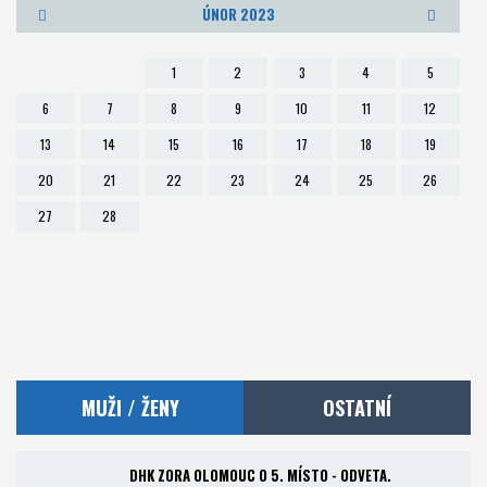
ÚNOR 2023
Foto
1
2
3
4
5
Partneři
6
7
8
9
10
11
12
13
14
15
16
17
18
19
Kontakt
20
21
22
23
24
25
26
Akademie a RKC
27
28
MUŽI / ŽENY
OSTATNÍ
DHK ZORA OLOMOUC O 5. MÍSTO - ODVETA.