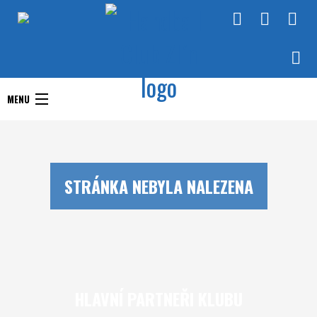
Handball Club Zlín
MENU
Handball Club Zlín
Interliga
Aktuality
RHC Handball Club
Doprastav liga ženy
STRÁNKA NEBYLA NALEZENA
Zlín
Chance Extraliga
Týmy
Utkání
HLAVNÍ PARTNEŘI KLUBU
O klubu