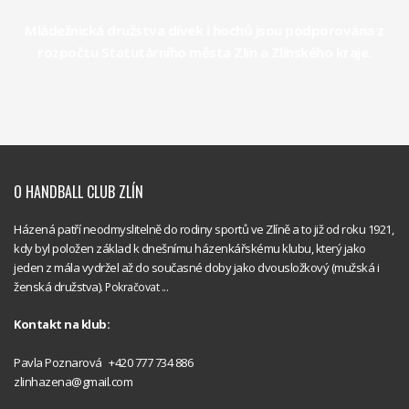
Mládežnická družstva dívek i hochů jsou podporována z
Foto
rozpočtu Statutárního města Zlín a Zlínského kraje.
Partneři
Kontakt
Akademie a RKC
O HANDBALL CLUB ZLÍN
Házená patří neodmyslitelně do rodiny sportů ve Zlíně a to již od roku 1921,
kdy byl položen základ k dnešnímu házenkářskému klubu, který jako
jeden z mála vydržel až do současné doby jako dvousložkový (mužská i
ženská družstva).
Pokračovat ...
Kontakt na klub:
Handball
Pavla Poznarová +420 777 734 886
Club Zlín
zlinhazena@gmail.com
Handball