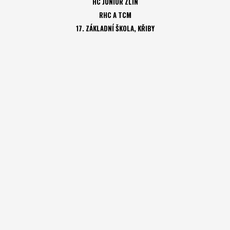
HC JUNIOR ZLÍN
RHC A TCM
17. ZÁKLADNÍ ŠKOLA, KŘIBY