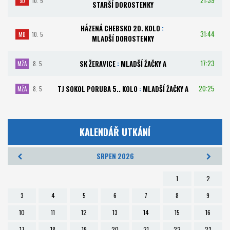
SD
10. 5
STARŠÍ DOROSTENKY
HÁZENÁ CHEBSKO 20. KOLO
:
31:44
MD
10. 5
MLADŠÍ DOROSTENKY
17:23
SK ŽERAVICE
:
MLADŠÍ ŽAČKY A
MŽA
8. 5
20:25
TJ SOKOL PORUBA 5.. KOLO
:
MLADŠÍ ŽAČKY A
MŽA
8. 5
KALENDÁŘ UTKÁNÍ
SRPEN 2026
1
2
3
4
5
6
7
8
9
10
11
12
13
14
15
16
17
18
19
20
21
22
23