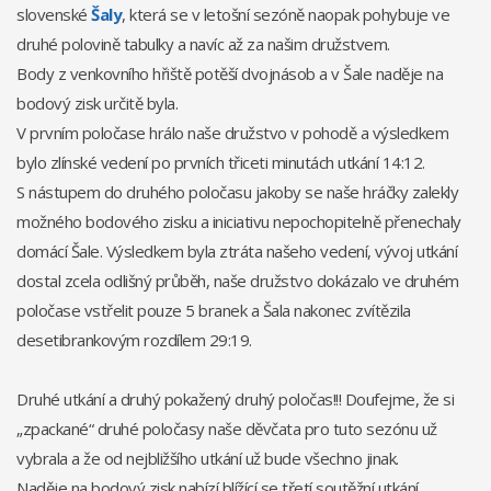
slovenské
Šaly
, která se v letošní sezóně naopak pohybuje ve
druhé polovině tabulky a navíc až za našim družstvem.
Body z venkovního hřiště potěší dvojnásob a v Šale
naděje na
bodový zisk určitě byla.
V prvním poločase hrálo naše družstvo v pohodě a výsledkem
bylo zlínské vedení po prvních třiceti minutách utkání 14:12.
S nástupem do druhého poločasu jakoby se naše hráčky zalekly
možného bodového zisku a iniciativu nepochopitelně přenechaly
domácí Šale. Výsledkem byla ztráta našeho vedení, vývoj utkání
dostal zcela odlišný průběh, naše družstvo dokázalo ve druhém
poločase vstřelit pouze 5 branek a Šala nakonec zvítězila
desetibrankovým rozdílem 29:19.
Druhé utkání a druhý pokažený druhý poločas!!! Doufejme, že si
„zpackané“ druhé poločasy naše děvčata pro tuto sezónu už
vybrala a že od nejbližšího utkání už bude všechno jinak.
Naděje na bodový zisk nabízí blížící se třetí soutěžní utkání