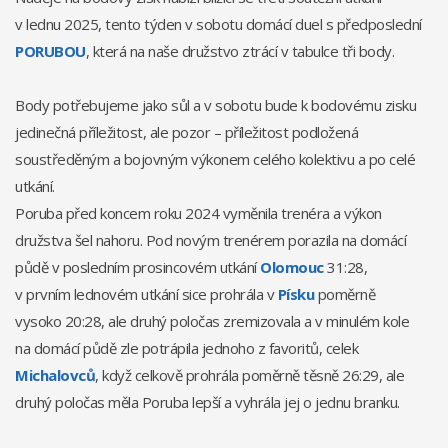
v lednu 2025, tento týden v sobotu domácí duel s předposlední
PORUBOU
, která na naše družstvo ztrácí v tabulce tři body.
Body potřebujeme jako sůl a v sobotu bude k bodovému zisku
jedinečná příležitost, ale pozor – příležitost podložená
soustředěným a bojovným výkonem celého kolektivu a po celé
utkání.
Poruba před koncem roku 2024 vyměnila trenéra a výkon
družstva šel nahoru. Pod novým trenérem porazila na domácí
půdě v posledním prosincovém utkání
Olomouc
31:28,
v prvním lednovém utkání sice prohrála v
Písku
poměrně
vysoko 20:28, ale druhý poločas zremizovala a v minulém kole
na domácí půdě zle potrápila jednoho z favoritů, celek
Michalovců
, když celkově prohrála poměrně těsně 26:29, ale
druhý poločas měla Poruba lepší a vyhrála jej o jednu branku.