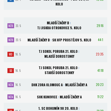
KOLO
MLADŠÍ ŽAČKY B
:
29:16
MŽB
23. 5
TJ JISKRA OTROKOVICE 5. KOLO
44:1
MLADŠÍ ŽAČKY B
:
SK HFP PROSTĚJOV 5. KOLO
MŽB
23. 5
TJ SOKOL PORUBA 21. KOLO
:
23:35
MD
16. 5
MLADŠÍ DOROSTENKY
TJ SOKOL PORUBA 21. KOLO
:
41:18
SD
16. 5
STARŠÍ DOROSTENKY
20:23
DHK ZORA OLOMOUC A
:
MLADŠÍ ŽAČKY A
MŽA
16. 5
11:22
SHK KUNOVICE
:
MLADŠÍ ŽAČKY A
MŽA
16. 5
1. SC BOHUMÍN 98 20. KOLO
:
21:39