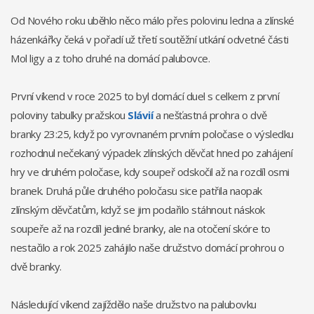
Od Nového roku uběhlo něco málo přes polovinu ledna a zlínské
házenkářky čeká v pořadí už třetí soutěžní utkání odvetné části
Mol ligy a z toho druhé na domácí palubovce.
První víkend v roce 2025 to byl domácí duel s celkem z první
poloviny tabulky pražskou
Slávií
a nešťastná prohra o dvě
branky 23:25, když po vyrovnaném prvním poločase o výsledku
rozhodnul nečekaný výpadek zlínských děvčat hned po zahájení
hry ve druhém poločase, kdy soupeř odskočil až na rozdíl osmi
branek. Druhá půle druhého poločasu sice patřila naopak
zlínským děvčatům, když se jim podařilo stáhnout náskok
soupeře až na rozdíl jediné branky, ale na otočení skóre to
nestačilo a rok 2025 zahájilo naše družstvo domácí prohrou o
dvě branky.
Následující víkend zajíždělo naše družstvo na palubovku