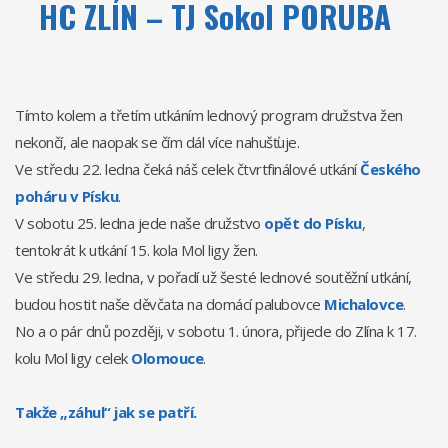
HC ZLÍN – TJ Sokol PORUBA
Tímto kolem a třetím utkáním lednový program družstva žen
nekončí, ale naopak se čím dál více nahušťuje.
Ve středu 22. ledna čeká náš celek čtvrtfinálové utkání
Českého
poháru v Písku
.
V sobotu 25. ledna jede naše družstvo
opět do Písku
,
tentokrát k utkání 15. kola Mol ligy žen.
Ve středu 29. ledna, v pořadí už šesté lednové soutěžní utkání,
budou hostit naše děvčata na domácí palubovce
Michalovce
.
No a o pár dnů později, v sobotu 1. února, přijede do Zlína k 17.
kolu Mol ligy celek
Olomouce
.
Takže „záhul“ jak se patří.