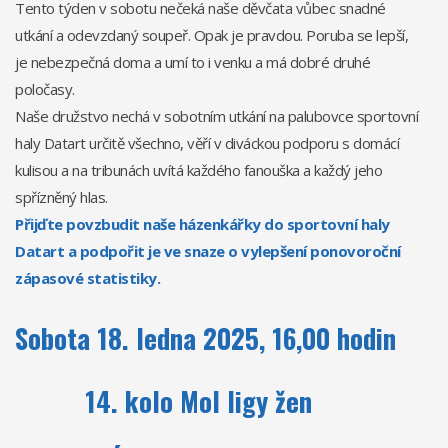
Tento týden v sobotu nečeká naše děvčata vůbec snadné
utkání a odevzdaný soupeř. Opak je pravdou. Poruba se lepší,
je nebezpečná doma a umí to i venku a má dobré druhé
poločasy.
Naše družstvo nechá v sobotním utkání na palubovce sportovní
haly Datart určitě všechno, věří v diváckou podporu s domácí
kulisou a na tribunách uvítá každého fanouška a každý jeho
spřízněný hlas.
Přijďte povzbudit naše házenkářky do sportovní haly
Datart a podpořit je ve snaze o vylepšení ponovoroční
zápasové statistiky.
Sobota 18. ledna 2025, 16,00 hodin
14. kolo Mol ligy žen