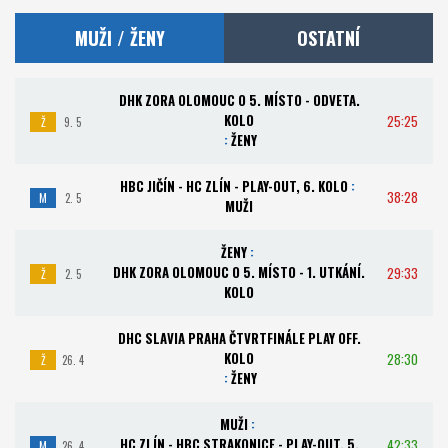
MUŽI / ŽENY
OSTATNÍ
DHK ZORA OLOMOUC O 5. MÍSTO - ODVETA.
KOLO
25:25
Ž
9. 5
:
ŽENY
HBC JIČÍN - HC ZLÍN - PLAY-OUT, 6. KOLO
:
38:28
M
2. 5
MUŽI
ŽENY
:
DHK ZORA OLOMOUC O 5. MÍSTO - 1. UTKÁNÍ.
29:33
Ž
2. 5
KOLO
DHC SLAVIA PRAHA ČTVRTFINÁLE PLAY OFF.
KOLO
28:30
Ž
26. 4
:
ŽENY
MUŽI
:
HC ZLÍN - HBC STRAKONICE - PLAY-OUT, 5.
42:33
M
26. 4