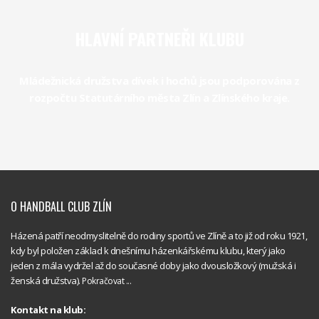
HLAVNÍ PARTNEŘI KLUBU
Mládežnická družstva dívek i hochů jsou podporována z
rozpočtu Statutárního města Zlín a Zlínského kraje.
O HANDBALL CLUB ZLÍN
Házená patří neodmyslitelně do rodiny sportů ve Zlíně a to již od roku 1921,
kdy byl položen základ k dnešnímu házenkářskému klubu, který jako
jeden z mála vydržel až do současné doby jako dvousložkový (mužská i
ženská družstva).
Pokračovat ...
Kontakt na klub: